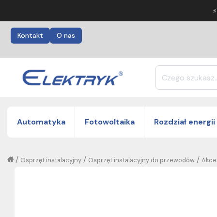
⚡
Kontakt
O nas
Automatyka
Fotowoltaika
Rozdział energii
/
/
/
Osprzęt instalacyjny
Osprzęt instalacyjny do przewodów
Akce