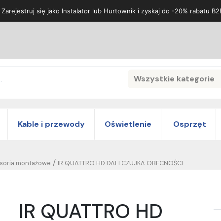
 Zarejestruj się jako Instalator lub Hurtownik i zyskaj do -20% rabatu B2
Wszystkie kategorie
Search
Kable i przewody
Oświetlenie
Osprzęt
/
soria montażowe
IR QUATTRO HD DALI CZUJKA OBECNOŚCI
IR QUATTRO HD