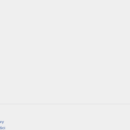
wy
ści