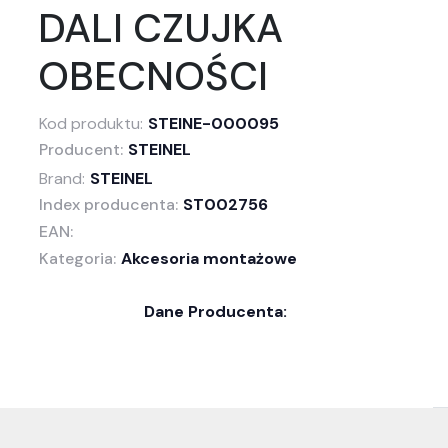
DALI CZUJKA
OBECNOŚCI
Kod produktu:
STEINE-000095
Producent:
STEINEL
Brand:
STEINEL
Index producenta:
ST002756
EAN:
Kategoria:
Akcesoria montażowe
Dane Producenta: