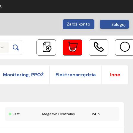
B!
Załóż konto
Zaloguj
Monitoring, PPOŻ
Elektronarzędzia
Inne
1 szt.
Magazyn Centralny
24 h