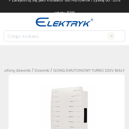
⚡ Zarejestruj się jako Instalator lub Hurtownik i zyskaj do -20%
rabatu B2B!
Search
/
/
omofony, dzwonki
Dzwonki
GONG DWUTONOWY TURBO 230V BIAŁY