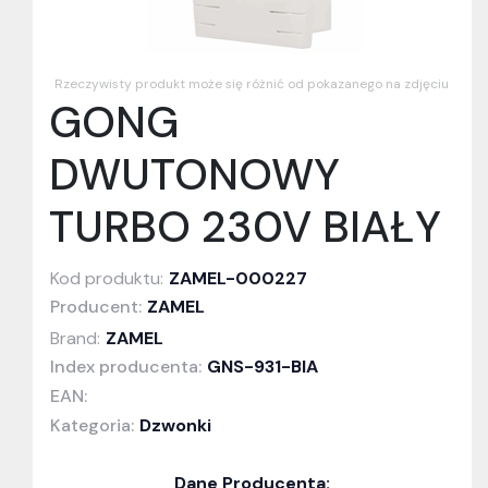
Rzeczywisty produkt może się różnić od pokazanego na zdjęciu
GONG
DWUTONOWY
TURBO 230V BIAŁY
Kod produktu:
ZAMEL-000227
Producent:
ZAMEL
Brand:
ZAMEL
Index producenta:
GNS-931-BIA
EAN:
Kategoria:
Dzwonki
Dane Producenta: