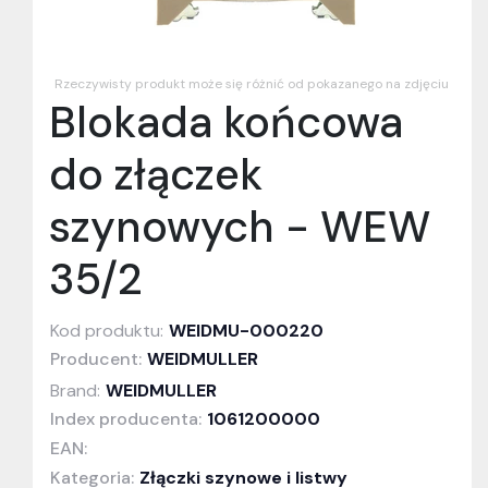
Rzeczywisty produkt może się różnić od pokazanego na zdjęciu
Blokada końcowa
do złączek
szynowych - WEW
35/2
Kod produktu:
WEIDMU-000220
Producent:
WEIDMULLER
Brand:
WEIDMULLER
Index producenta:
1061200000
EAN:
Kategoria:
Złączki szynowe i listwy