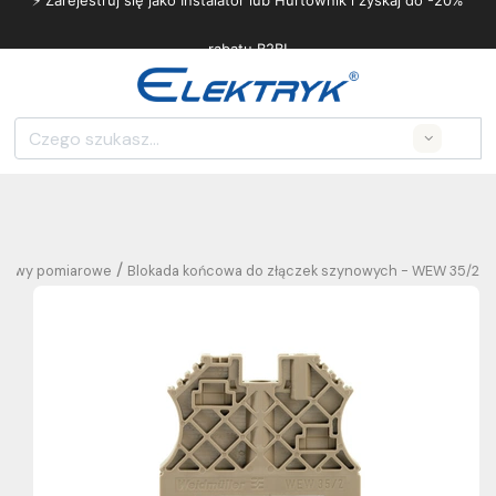
⚡ Zarejestruj się jako Instalator lub Hurtownik i zyskaj do -20%
rabatu B2B!
Search
/
 listwy pomiarowe
Blokada końcowa do złączek szynowych - WEW 35/2