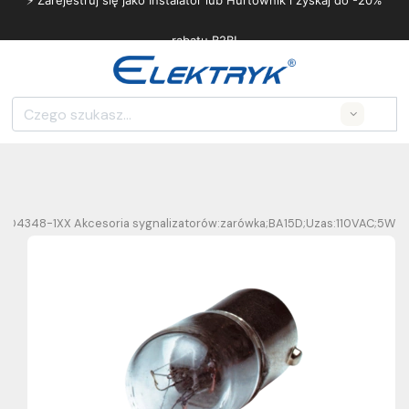
⚡ Zarejestruj się jako Instalator lub Hurtownik i zyskaj do -20%
rabatu B2B!
Search
WD4348-1XX Akcesoria sygnalizatorów:zarówka;BA15D;Uzas:110VAC;5W