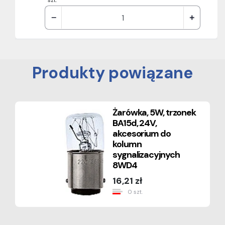
szt.
Produkty powiązane
Żarówka, 5W, trzonek
BA15d, 24V,
akcesorium do
kolumn
sygnalizacyjnych
8WD4
16,21 zł
0 szt.