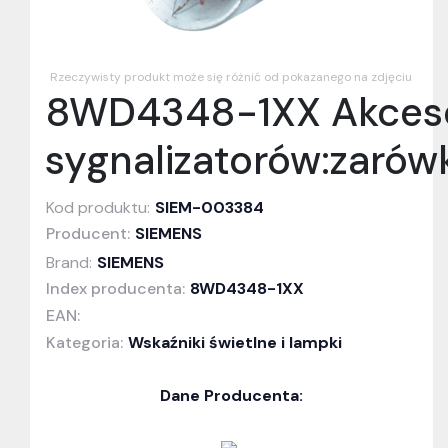
Rzeczywisty produkt może się różnić od pokazanego na zdjęciu
8WD4348-1XX Akceso
sygnalizatorów:zaró
Kod produktu:
SIEM-003384
Producent:
SIEMENS
Brand:
SIEMENS
Index producenta:
8WD4348-1XX
EAN:
Kategoria:
Wskaźniki świetlne i lampki
Dane Producenta: