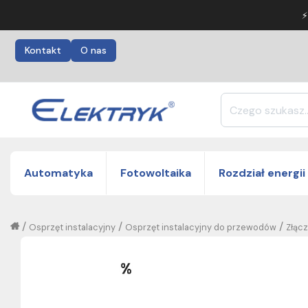
⚡
Kontakt
O nas
Automatyka
Fotowoltaika
Rozdział energii
/
/
/
Osprzęt instalacyjny
Osprzęt instalacyjny do przewodów
Złąc