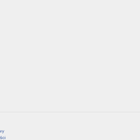
wy
ści