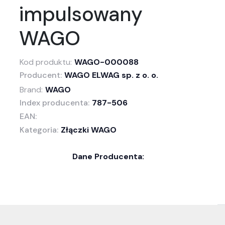
impulsowany
WAGO
Kod produktu:
WAGO-000088
Producent:
WAGO ELWAG sp. z o. o.
Brand:
WAGO
Index producenta:
787-506
EAN:
Kategoria:
Złączki WAGO
Dane Producenta: