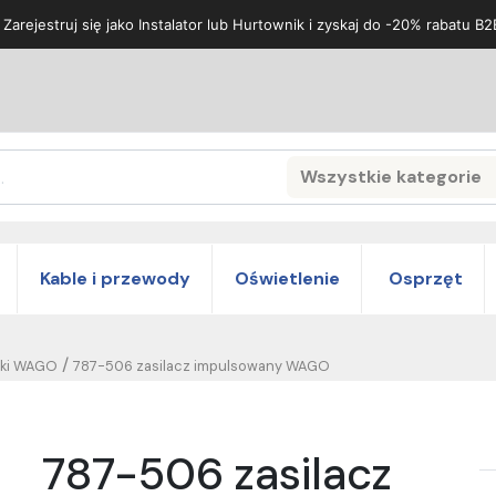
 Zarejestruj się jako Instalator lub Hurtownik i zyskaj do -20% rabatu B2
Wszystkie kategorie
Search
Kable i przewody
Oświetlenie
Osprzęt
/
zki WAGO
787-506 zasilacz impulsowany WAGO
787-506 zasilacz