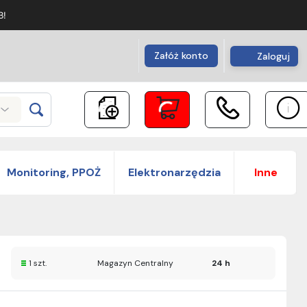
B!
Załóż konto
Zaloguj
Monitoring, PPOŻ
Elektronarzędzia
Inne
1 szt.
Magazyn Centralny
24 h