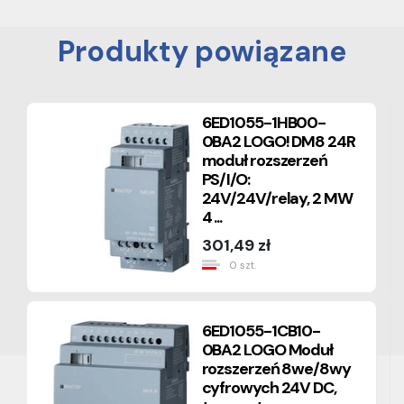
Produkty powiązane
6ED1055-1HB00-
0BA2 LOGO! DM8 24R
moduł rozszerzeń
PS/I/O:
24V/24V/relay, 2 MW
4 ...
301,49 zł
0 szt.
6ED1055-1CB10-
0BA2 LOGO Moduł
rozszerzeń 8we/8wy
cyfrowych 24V DC,