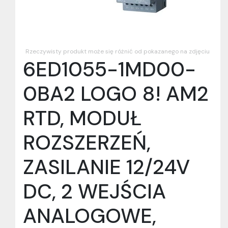
Rzeczywisty produkt może się różnić od pokazanego na zdjęciu
6ED1055-1MD00-
0BA2 LOGO 8! AM2
RTD, MODUŁ
ROZSZERZEŃ,
ZASILANIE 12/24V
DC, 2 WEJŚCIA
ANALOGOWE,