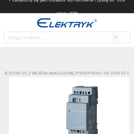
⚡ Zarejestruj się jako Instalator lub Hurtownik i zyskaj do -20%
rabatu B2B!
Search
E 12/24V DC, 2 WEJŚCIA ANALOGOWE, PT100/PT1000 -50...+200 ST. C