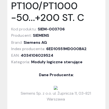
PT100/PT1000
-50...+200 ST. C
Kod produktu:
SIEM-003706
Producent:
SIEMENS
Brand:
Siemens AG
Index producenta:
6ED10551MD000BA2
EAN:
4034106029524
Kategoria:
Moduły logiczne sterujące
Dane Producenta:
Siemens Sp. z o.o. ul. Żupnicza 11, 03-821
Warszawa