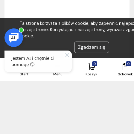
Ta strona korzysta z plików cookie, aby zapewnić najlep
naszej stronie. Korzystając z naszej strony, wyrażasz zgod
cookie.
Zgadzam się
0
0
Start
Menu
Koszyk
Schowek