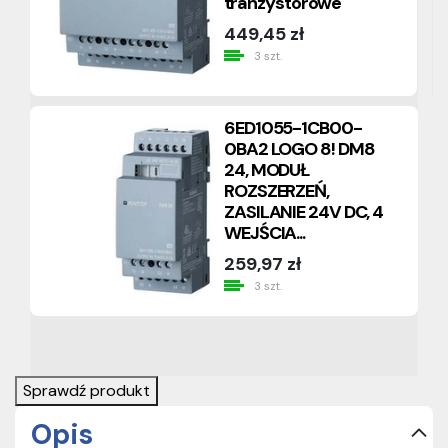
tranzystorowe
449,45 zł
3 szt.
6ED1055-1CB00-
0BA2 LOGO 8! DM8
24, MODUŁ
ROZSZERZEŃ,
ZASILANIE 24V DC, 4
WEJŚCIA...
259,97 zł
3 szt.
Sprawdź produkt
Opis