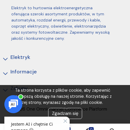
Elektryk to hurtownia elektroenergetyczna
oferująca szeroki asortyment produktów, w tym
automatyka, rozdział energii, przewody i kable,
osprzęt elektryczny, oświetlenie, elektronarzędzia
oraz systemy fotowoltaiczne. Zapewniamy wysoką
jakość i konkurencyjne ceny.
Elektryk
Informacje
Zakupy
Ta strona korzysta z plików cookie, aby zapewnić
najlepszą obsługę na naszej stronie. Korzystając z
naszej strony, wyrażasz zgodę na pliki cookie.
(C) 2026 One Omnichannel Commerce Platform
Zgadzam się
0
0