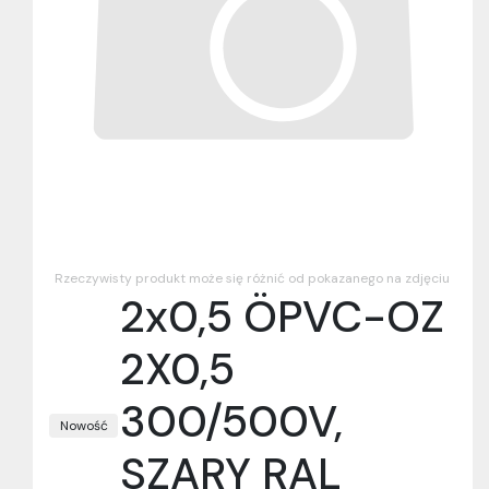
Rzeczywisty produkt może się różnić od pokazanego na zdjęciu
2x0,5 ÖPVC-OZ
2X0,5
300/500V,
Nowość
SZARY RAL