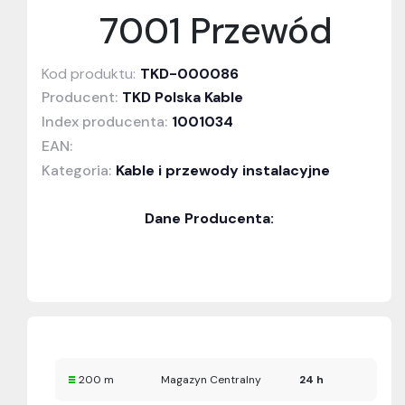
7001 Przewód
Kod produktu:
TKD-000086
Producent:
TKD Polska Kable
Index producenta:
1001034
EAN:
Kategoria:
Kable i przewody instalacyjne
Dane Producenta:
200 m
Magazyn Centralny
24 h