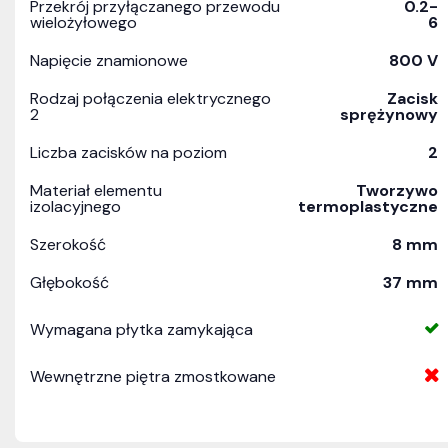
Przekrój przyłączanego przewodu
0.2-
wielożyłowego
6
Napięcie znamionowe
800 V
Rodzaj połączenia elektrycznego
Zacisk
2
sprężynowy
Liczba zacisków na poziom
2
Materiał elementu
Tworzywo
izolacyjnego
termoplastyczne
Szerokość
8 mm
Głębokość
37 mm
Wymagana płytka zamykająca
Wewnętrzne piętra zmostkowane