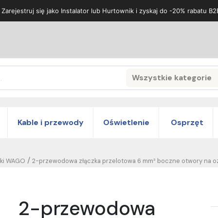
 Zarejestruj się jako Instalator lub Hurtownik i zyskaj do -20% rabatu B2
Wszystkie kategorie
Search
Kable i przewody
Oświetlenie
Osprzęt
/
zki WAGO
2-przewodowa złączka przelotowa 6 mm² boczne otwory na oz
2-przewodowa