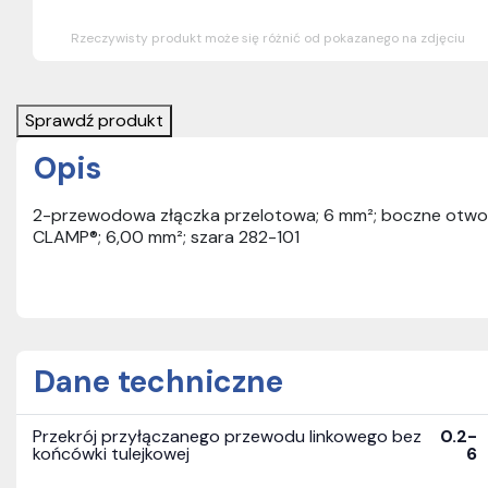
Rzeczywisty produkt może się różnić od pokazanego na zdjęciu
Sprawdź produkt
Opis
2-przewodowa złączka przelotowa; 6 mm²; boczne otwory 
CLAMP®; 6,00 mm²; szara 282-101
Dane techniczne
Przekrój przyłączanego przewodu linkowego bez
0.2-
końcówki tulejkowej
6