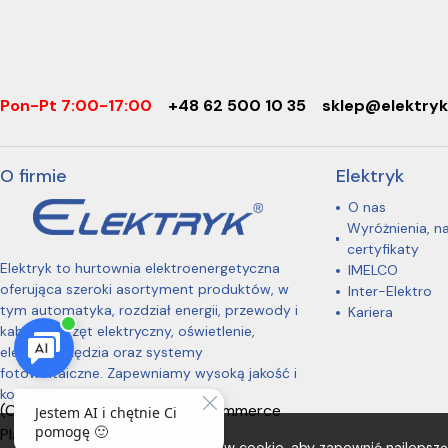
Pon-Pt 7:00-17:00
+48 62 500 10 35
sklep@elektryk
O firmie
Elektryk
O nas
Wyróżnienia, n
certyfikaty
Elektryk to hurtownia elektroenergetyczna
IMELCO
oferująca szeroki asortyment produktów, w
Inter-Elektro
tym automatyka, rozdział energii, przewody i
Kariera
kable, osprzęt elektryczny, oświetlenie,
elektronarzędzia oraz systemy
fotowoltaiczne. Zapewniamy wysoką jakość i
konkurencyjne ceny.
(C) 2026 One Omnichannel Commerce
Platform
Ta strona korzysta z plików cookie, aby zapewnić najlepszą 