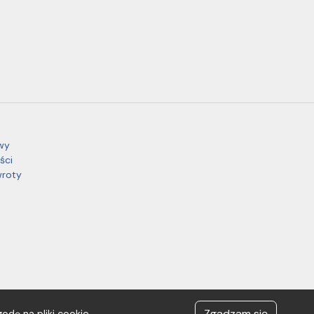
wy
ści
wroty
Zgadzam się
odę na pliki cookie.