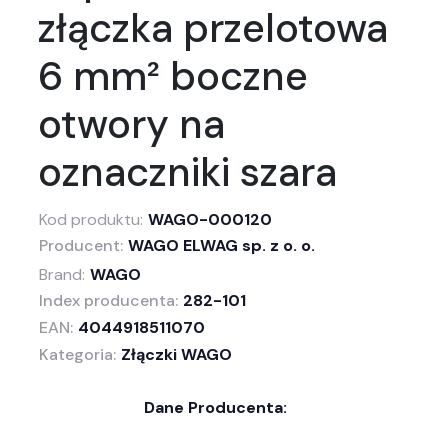
złączka przelotowa
6 mm² boczne
otwory na
oznaczniki szara
Kod produktu:
WAGO-000120
Producent:
WAGO ELWAG sp. z o. o.
Brand:
WAGO
Index producenta:
282-101
EAN:
4044918511070
Kategoria:
Złączki WAGO
Dane Producenta: