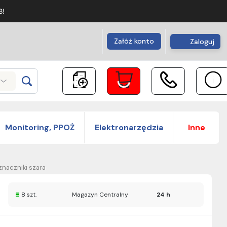
B!
Załóż konto
Zaloguj
Monitoring, PPOŻ
Elektronarzędzia
Inne
naczniki szara
8 szt.
Magazyn Centralny
24 h