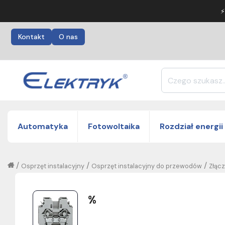
⚡
Kontakt
O nas
Automatyka
Fotowoltaika
Rozdział energii
/
/
/
Osprzęt instalacyjny
Osprzęt instalacyjny do przewodów
Złąc