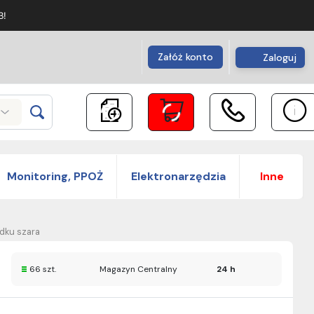
B!
Załóż konto
Zaloguj
Monitoring, PPOŻ
Elektronarzędzia
Inne
dku szara
66 szt.
Magazyn Centralny
24 h