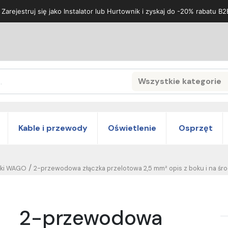
 Zarejestruj się jako Instalator lub Hurtownik i zyskaj do -20% rabatu B2
Wszystkie kategorie
Search
Kable i przewody
Oświetlenie
Osprzęt
/
zki WAGO
2-przewodowa złączka przelotowa 2,5 mm² opis z boku i na śro
2-przewodowa