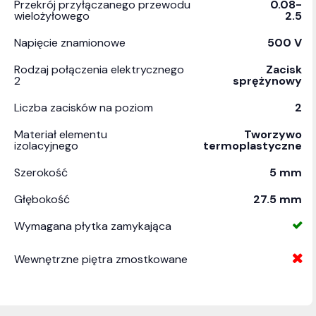
Przekrój przyłączanego przewodu
0.08-
wielożyłowego
2.5
Napięcie znamionowe
500 V
Rodzaj połączenia elektrycznego
Zacisk
2
sprężynowy
Liczba zacisków na poziom
2
Materiał elementu
Tworzywo
izolacyjnego
termoplastyczne
Szerokość
5 mm
Głębokość
27.5 mm
Wymagana płytka zamykająca
Wewnętrzne piętra zmostkowane