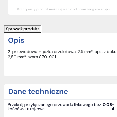
Rzeczywisty produkt może się różnić od pokazanego na zdjęciu
Sprawdź produkt
Opis
2-przewodowa złączka przelotowa; 2,5 mm²; opis z boku i
2,50 mm²; szara 870-901
Dane techniczne
Przekrój przyłączanego przewodu linkowego bez
0.08-
końcówki tulejkowej
4