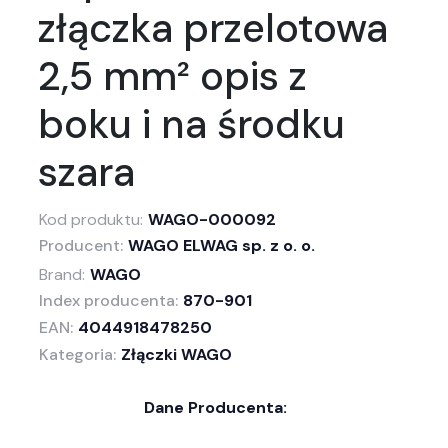
złączka przelotowa
2,5 mm² opis z
boku i na środku
szara
Kod produktu:
WAGO-000092
Producent:
WAGO ELWAG sp. z o. o.
Brand:
WAGO
Index producenta:
870-901
EAN:
4044918478250
Kategoria:
Złączki WAGO
Dane Producenta: