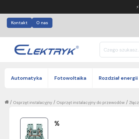
⚡
Kontakt
O nas
Automatyka
Fotowoltaika
Rozdział energii
/
/
/
Osprzęt instalacyjny
Osprzęt instalacyjny do przewodów
Złąc