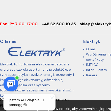
Pon-Pt 7:00-17:00
+48 62 500 10 35
sklep@elektryk
O firmie
Elektryk
O nas
Wyróżnienia, n
certyfikaty
Elektryk to hurtownia elektroenergetyczna
IMELCO
oferująca szeroki asortyment produktów, w
Inter-Elektro
tym automatyka, rozdział energii, przewody i
Kariera
kable, osprzęt elektryczny, oświetlenie,
elektronarzędzia oraz systemy
fotowoltaiczne. Zapewniamy wysoką jakość i
konkurencyjne ceny.
(C) 2026 One Omnichannel Commerce
Platform
Ta strona korzysta z plików cookie, aby zapewnić najlepszą 