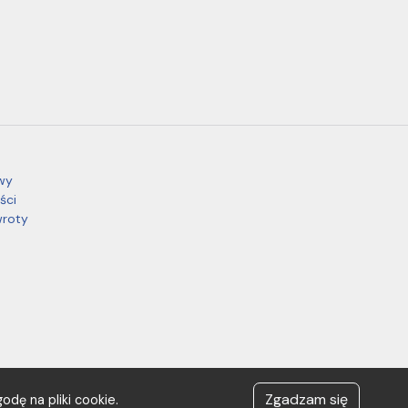
wy
ści
wroty
Zgadzam się
odę na pliki cookie.