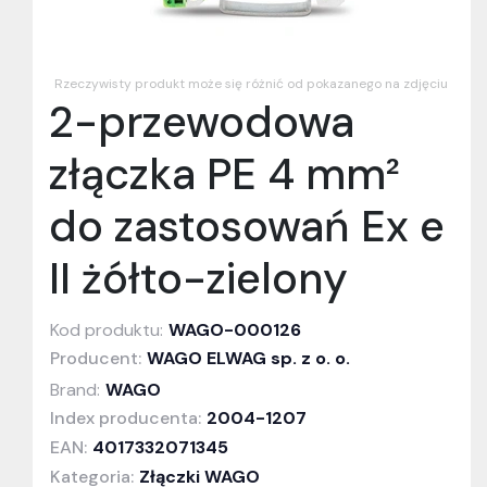
Rzeczywisty produkt może się różnić od pokazanego na zdjęciu
2-przewodowa
złączka PE 4 mm²
do zastosowań Ex e
II żółto-zielony
Kod produktu:
WAGO-000126
Producent:
WAGO ELWAG sp. z o. o.
Brand:
WAGO
Index producenta:
2004-1207
EAN:
4017332071345
Kategoria:
Złączki WAGO