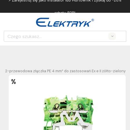
⚡ Zarejestruj się jako Instalator lub Hurtownik i zyskaj do -20%
rabatu B2B!
Search
/
O
2-przewodowa złączka PE 4 mm² do zastosowań Ex e II żółto-zielony