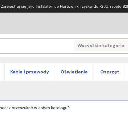
 Zarejestruj się jako Instalator lub Hurtownik i zyskaj do -20% rabatu B2
Wszystkie kategorie
Search
Kable i przewody
Oświetlenie
Osprzęt
y chcesz przeszukać w całym katalogu?