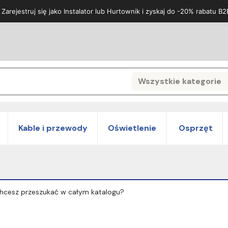
 Zarejestruj się jako Instalator lub Hurtownik i zyskaj do -20% rabatu B2
Wszystkie kategorie
Search
Kable i przewody
Oświetlenie
Osprzęt
y chcesz przeszukać w całym katalogu?